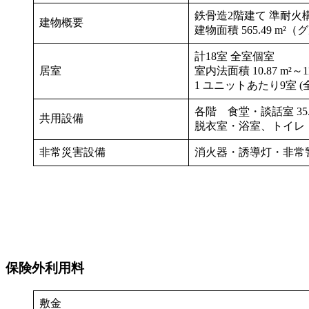
鉄骨造2階建て 準耐火
建物概要
建物面積 565.49 m
計18室 全室個室
居室
室内法面積 10.87 m²～11
1 ユニットあたり9室 (
各階 食堂・談話室 35.93
共用設備
脱衣室・浴室、トイレ
非常災害設備
消火器・誘導灯・非常
保険外利用料
敷金