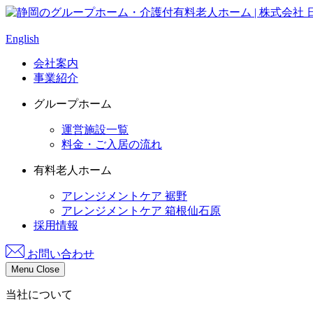
English
会社案内
事業紹介
グループホーム
運営施設一覧
料金・ご入居の流れ
有料老人ホーム
アレンジメントケア 裾野
アレンジメントケア 箱根仙石原
採用情報
お問い合わせ
Menu
Close
当社について