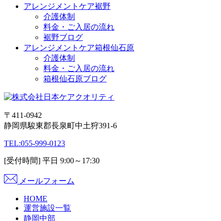
アレンジメントケア裾野
介護体制
料金・ご入居の流れ
裾野ブログ
アレンジメントケア箱根仙石原
介護体制
料金・ご入居の流れ
箱根仙石原ブログ
〒411-0942
静岡県駿東郡長泉町中土狩391-6
TEL:
055-999-0123
[受付時間] 平日 9:00～17:30
メールフォーム
HOME
運営施設一覧
静岡中部