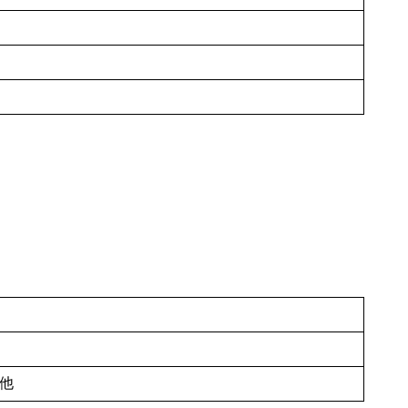
円
円
円
他