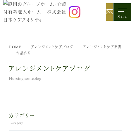
料金・ご入居の流れ
グループホームブログ
Menu
Close
有料老人ホームについて
アレンジメントケア裾野
HOME
アレンジメントケアブログ
アレンジメントケア裾野
介護体制
作品作り
料金・ご入居の流れ
アレンジメントケアブログ
裾野ブログ
アレンジメントケア箱根仙石原
介護体制
料金・ご入居の流れ
箱根仙石原ブログ
カテゴリー