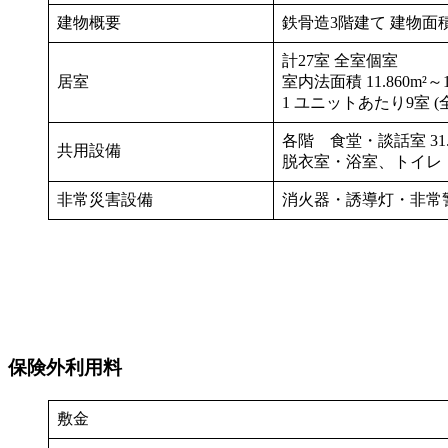
建物概要
鉄骨造3階建て 建物面積 81
計27室 全室個室
居室
室内法面積 11.860m²～12
1 ユニットあたり9室 (
各階 食堂・談話室 31.02
共用設備
脱衣室・浴室、トイレ
非常災害設備
消火器・誘導灯・非常
保険外利用料
敷金