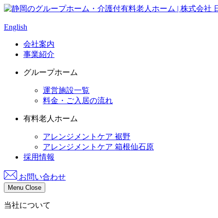
English
会社案内
事業紹介
グループホーム
運営施設一覧
料金・ご入居の流れ
有料老人ホーム
アレンジメントケア 裾野
アレンジメントケア 箱根仙石原
採用情報
お問い合わせ
Menu
Close
当社について