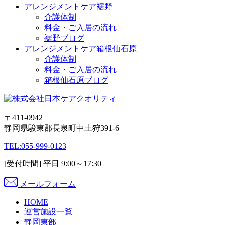
アレンジメントケア裾野
介護体制
料金・ご入居の流れ
裾野ブログ
アレンジメントケア箱根仙石原
介護体制
料金・ご入居の流れ
箱根仙石原ブログ
〒411-0942
静岡県駿東郡長泉町中土狩391-6
TEL:
055-999-0123
[受付時間] 平日 9:00～17:30
メールフォーム
HOME
運営施設一覧
静岡東部