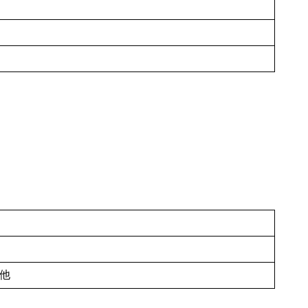
円
円
円
他